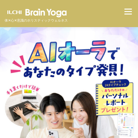
メニュ
体✕心✕意識のホリスティックウェルネス
イルチブレインヨガとは
スタジオ一覧
料金
体験者の声
よくある質問
オンラインクラス
体験予約をする