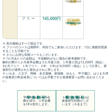
33,000円
*家族割引 ５%
13,750円／1か月
お得
※ 表示価格はすべて税込です。
※ フリーのコースは期間中、何回でもご参加いただけます。1日に複数回受講
することも可能です。
※ さらにお得な長期コースもございます。
※ 1か月あたりの金額は、中途解約がない場合の参考価格です。
解約の際の１か月基準会費は３か月週２回、１年週２回は13,200円（税込）、
3か月フリー、１年フリー、３年、５年は16,500円（税込）として計算し、家
族割引が適用された場合はそれに準じます。
※ いわき、八王子、岡崎、名古屋楠、新瑞橋、ゆもと、甲子園口、はりま大津
の各教室の料金体系についてはお手数ですが直接教室へお問い合わせくださ
い。
学生割引
家族割引
学生の方は１か月会
１年コース以上には
費を20％、１年会費
家族割引特典がござ
を10％割引します。
います（６名まで）
＼ まずはお近くのスタジオで体験 ／