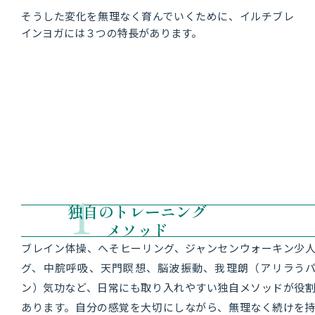
1
独自のトレーニング
メソッド
ブレイン体操、へそヒーリング、ジャンセンウォーキン
少
グ、中脘呼吸、天門瞑想、脳波振動、我理朗（アリラ
う
ン）気功など、日常にも取り入れやすい独自メソッドが
役
あります。自分の感覚を大切にしながら、無理なく続け
を持
られることを大切にしています。