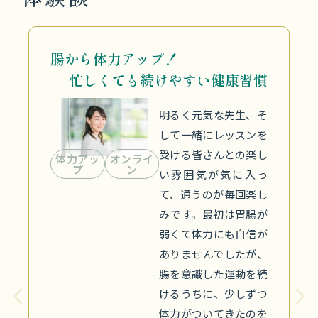
−30 cmから指が床に！
1 か月で柔軟性アップを実感
始める前は体前屈で
約−30 cm 以上も手が
届かず「これは無理か
柔軟性ア
心も軽く
ップ
も…」と思っていまし
た。ところが 1 か月ほ
どで 指先が床に触れ
るようになり、今では
「手のひらを床にペタ
ッとつける」ことを新
たな目標にしていま
す。下半身も安定し、
ふらついていた片足立
ちも楽にできるように
なりました。