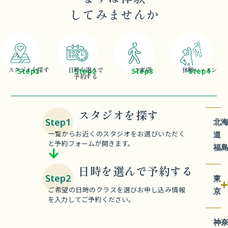
スタジオを探す
日時を選んで
ご来店
体験レッスン
Step1
Step2
Step3
Step4
予約する
スタジオを探す
Step1
北
一覧からお近くのスタジオをお選びいただく
と予約フォームが開きます。
福
日時を選んで予約する
Step2
東
ご希望の日時のクラスを選びお申し込み情報
京
を入力してご予約ください。
神
千