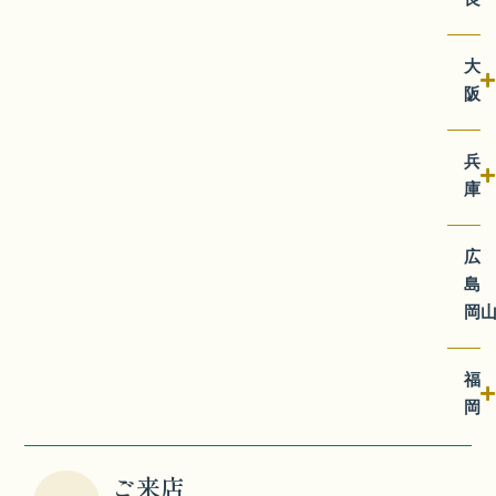
阪
兵
庫
広
岡
福
岡
ご来店
Step3
ご予約の日時にお越しください。