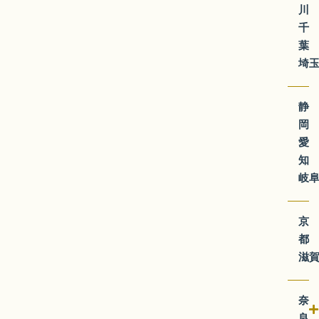
埼
静
愛
岐
京
滋
奈
良
大