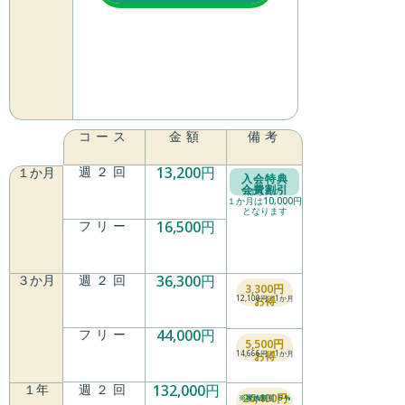
コース
金額
備考
週２回
13,200円
１か月
入会特典
会費割引
はじめの
１か月は10,000円
となります
フリー
16,500円
３か月
週２回
36,300円
3,300円
12,100円／1か月
お得
フリー
44,000円
5,500円
14,666円／1か月
お得
１年
週２回
132,000円
26,400円
※家族割引 ５%
お得
11,000円／1か月
フリー
165,000円